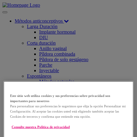
Métodos anticonceptivos
Larga Duración
Implante hormonal
DIU
Corta duración
Anillo vaginal
Píldora combinada
Píldora de solo gestágeno
Parche
Inyectable
Espontáneos
Métodos naturales
Diafragma
preservativo
Este sitio web utiliza cookies y sus preferencias sobre privacidad son
Espermicida
importantes para nosotros
Irreversibles
Para personalizar sus preferencias le sugerimos que elija la opción Personalizar mi
Esterilización
Configuración. Al aceptar las cookies usted está eligiendo también aceptar las
Resolviendo Más Dudas
Cookies de terceros y confirma que entiende esta opción.
Preguntas frecuentes
Aparato reproductor femenino
Consulte nuestra Política de privacidad
El ciclo menstrual
Alteraciones en el patrón de sangrado