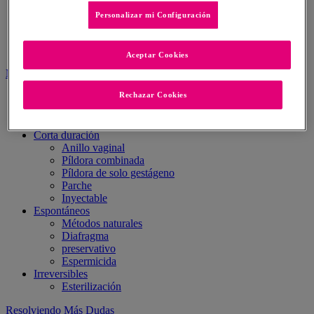
Anticoncepción
Personalizar mi Configuración
Infecciones de transmisión sexual
Glosario
Mito o verdad
Aceptar Cookies
Métodos anticonceptivos
Rechazar Cookies
Larga Duración
Implante hormonal
DIU
Corta duración
Anillo vaginal
Píldora combinada
Píldora de solo gestágeno
Parche
Inyectable
Espontáneos
Métodos naturales
Diafragma
preservativo
Espermicida
Irreversibles
Esterilización
Resolviendo Más Dudas