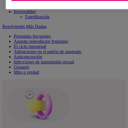
preservativo
Espermicida
Irreversibles
Esterilización
Resolviendo Más Dudas
Preguntas frecuentes
Aparato reproductor femenino
El ciclo menstrual
Alteraciones en el patrón de sangrado
Anticoncepción
Infecciones de transmisión sexual
Glosario
Mito o verdad