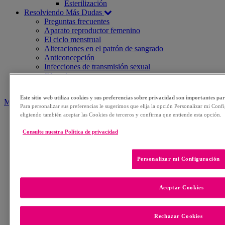
Esterilización
Resolviendo Más Dudas
Preguntas frecuentes
Aparato reproductor femenino
El ciclo menstrual
Alteraciones en el patrón de sangrado
Anticoncepción
Infecciones de transmisión sexual
Glosario
Mito o verdad
Este sitio web utiliza cookies y sus preferencias sobre privacidad son importantes pa
Métodos anticonceptivos
Para personalizar sus preferencias le sugerimos que elija la opción Personalizar mi Confi
eligiendo también aceptar las Cookies de terceros y confirma que entiende esta opción.
Larga Duración
Implante hormonal
Consulte nuestra Política de privacidad
DIU
Corta duración
Anillo vaginal
Personalizar mi Configuración
Píldora combinada
Píldora de solo gestágeno
Parche
Aceptar Cookies
Inyectable
Espontáneos
Métodos naturales
Rechazar Cookies
Diafragma